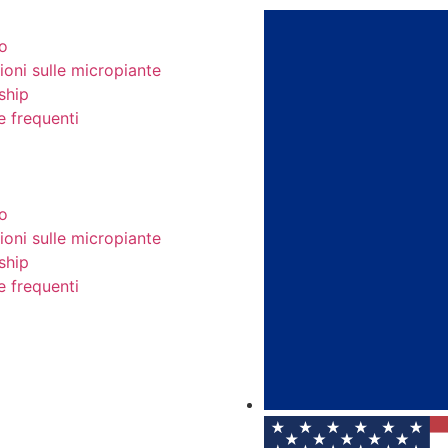
o
ioni sulle micropiante
ship
 frequenti
o
ioni sulle micropiante
ship
 frequenti