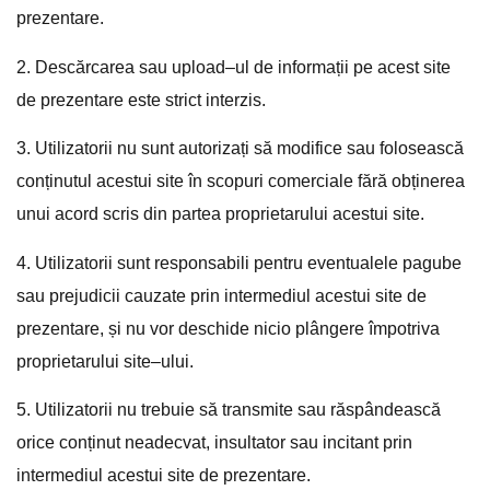
pre
z
ent
are
.
2
.
Desc
ă
rc
area
sa
u
upload
–
ul
de
inform
a
ț
ii
pe
ac
est
site
de
pre
z
ent
are
este
strict
inter
z
is
.
3
.
Ut
il
iz
ator
ii
nu
s
unt
aut
or
iza
ț
i
s
ă
mod
ifice
sa
u
fol
ose
asc
ă
con
ț
in
ut
ul
ac
est
ui
site
î
n
sc
op
uri
com
er
cial
e
f
ă
r
ă
ob
ț
ine
rea
un
ui
ac
ord
sc
ris
din
part
ea
propriet
ar
ul
ui
ac
est
ui
site
.
4
.
Ut
il
iz
ator
ii
s
unt
respons
ab
ili
pent
ru
eventual
ele
pag
ube
sa
u
prejud
ic
ii
c
au
z
ate
prin
intermedi
ul
ac
est
ui
site
de
pre
z
ent
are
,
ș
i
nu
v
or
des
ch
ide
nic
io
pl
â
n
ge
re
î
mp
ot
ri
va
propriet
ar
ul
ui
site
–
ul
ui
.
5
.
Ut
il
iz
ator
ii
nu
tre
bu
ie
s
ă
transm
ite
sa
u
r
ă
sp
â
nd
e
asc
ă
or
ice
con
ț
in
ut
ne
ade
cv
at
,
insult
ator
sa
u
inc
itant
prin
intermedi
ul
ac
est
ui
site
de
pre
z
ent
are
.