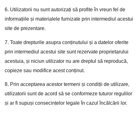
6
.
Ut
il
iz
ator
ii
nu
s
unt
aut
or
iza
ț
i
s
ă
prof
ite
î
n
v
re
un
fel
de
inform
a
ț
i
ile
ș
i
material
ele
furn
iz
ate
prin
intermedi
ul
ac
est
ui
site
de
pre
z
ent
are
.
7
.
To
ate
d
re
pt
ur
ile
as
up
ra
con
ț
in
ut
ul
ui
ș
i
a
date
lor
of
er
ite
prin
intermedi
ul
ac
est
ui
site
s
unt
re
z
erv
ate
propriet
ar
ul
ui
ac
est
u
ia
,
ș
i
nic
i
un
util
iz
ator
nu
are
d
re
pt
ul
s
ă
reprodu
c
ă
,
cop
ie
ze
sa
u
mod
ifice
ac
est
con
ț
in
ut
.
8
.
Prin
accept
area
ac
est
or
term
eni
ș
i
cond
i
ț
ii
de
util
iz
are
,
util
iz
ator
ii
s
unt
de
ac
ord
s
ă
se
conform
e
ze
tut
ur
or
regul
il
or
ș
i
ar
fi
sup
u
ș
i
consec
in
ț
el
or
leg
ale
î
n
c
az
ul
î
nc
ă
lc
ă
ri
i
l
or
.