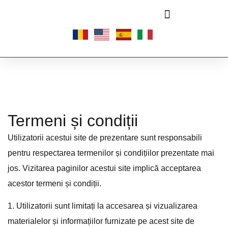
Termeni și condiții
Ut
il
iz
ator
ii
ac
est
ui
site
de
pre
z
ent
are
s
unt
respons
ab
ili
pent
ru
respect
area
term
en
il
or
ș
i
cond
i
ț
i
il
or
pre
z
ent
ate
m
ai
j
os
.
Viz
it
area
p
agin
il
or
ac
est
ui
site
impl
ic
ă
accept
area
ac
est
or
term
eni
ș
i
cond
i
ț
ii
.
1
.
Ut
il
iz
ator
ii
s
unt
limit
a
ț
i
la
acc
es
area
ș
i
viz
ual
iz
area
material
el
or
ș
i
inform
a
ț
i
il
or
furn
iz
ate
pe
ac
est
site
de