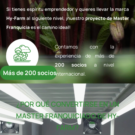
Si tienes espíritu emprendedor y quieres llevar la marca
Hy-Farm
al siguiente nivel, ¡nuestro
proyecto de Master
Franquicia
es el camino ideal!
Contamos con la
experiencia de más de
200 socios
a nivel
Más de 200 socios
internacional.
¿POR QUÉ CONVERTIRSE EN UN
MASTER FRANQUICIADO DE HY-
FARM?