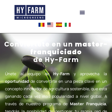
Conviértete en un
master-
franquiciado
de Hy-Farm
Únete al equipo de
Hy-Farm
y aprovecha la
oportunidad
de convertirte en una pieza clave en un
concepto innovador de agricultura sostenible, que está
ganando cada vez más popularidad a nivel global. A
través de nuestro programa de
Master Franquicia
,
tendrás la posibilidad de gestionar tu propia red de