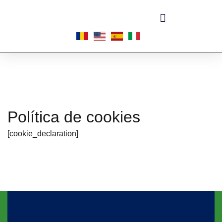
Acerca de las microplantas
Política de cookies
[cookie_declaration]