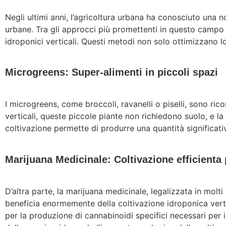
Negli ultimi anni, l’agricoltura urbana ha conosciuto una no
urbane. Tra gli approcci più promettenti in questo campo f
idroponici verticali. Questi metodi non solo ottimizzano lo
Microgreens: Super-alimenti in piccoli spazi
I microgreens, come broccoli, ravanelli o piselli, sono ricon
verticali, queste piccole piante non richiedono suolo, e la
coltivazione permette di produrre una quantità significativ
Marijuana Medicinale: Coltivazione efficienta
D’altra parte, la marijuana medicinale, legalizzata in mol
beneficia enormemente della coltivazione idroponica vert
per la produzione di cannabinoidi specifici necessari per i