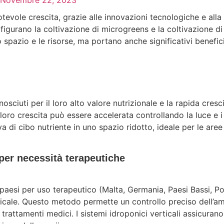
Novembre 22, 2023
tevole crescita, grazie alle innovazioni tecnologiche e alla 
igurano la coltivazione di microgreens e la coltivazione di
 spazio e le risorse, ma portano anche significativi benefici
osciuti per il loro alto valore nutrizionale e la rapida cresci
 loro crescita può essere accelerata controllando la luce e 
a di cibo nutriente in uno spazio ridotto, ideale per le are
 per necessità terapeutiche
ti paesi per uso terapeutico (Malta, Germania, Paesi Bassi, P
icale. Questo metodo permette un controllo preciso dell’amb
 trattamenti medici. I sistemi idroponici verticali assicurano