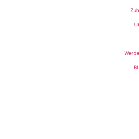
Zuh
Ü
Werde
B