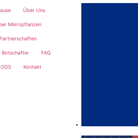
ause
Über Uns
ber Mikropflanzen
Partnerschaften
 Botschafter
FAQ
LOGS
Kontakt