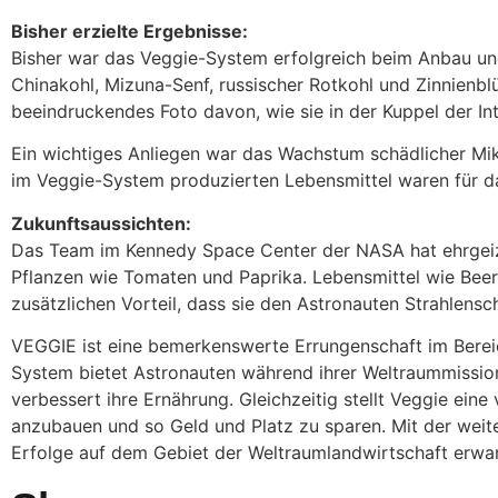
Bisher erzielte Ergebnisse:
Bisher war das Veggie-System erfolgreich beim Anbau und
Chinakohl, Mizuna-Senf, russischer Rotkohl und Zinnienblü
beeindruckendes Foto davon, wie sie in der Kuppel der I
Ein wichtiges Anliegen war das Wachstum schädlicher Mikr
im Veggie-System produzierten Lebensmittel waren für d
Zukunftsaussichten:
Das Team im Kennedy Space Center der NASA hat ehrgeiz
Pflanzen wie Tomaten und Paprika. Lebensmittel wie Beer
zusätzlichen Vorteil, dass sie den Astronauten Strahlensc
VEGGIE ist eine bemerkenswerte Errungenschaft im Bereic
System bietet Astronauten während ihrer Weltraummission
verbessert ihre Ernährung. Gleichzeitig stellt Veggie ein
anzubauen und so Geld und Platz zu sparen. Mit der wei
Erfolge auf dem Gebiet der Weltraumlandwirtschaft erwa