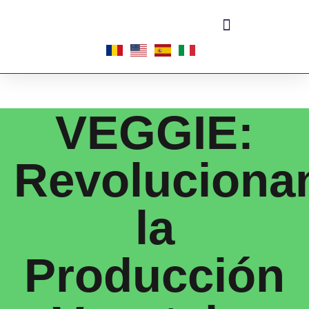
Acerca de las microplantas
VEGGIE:
Revoluciona
la
Producción