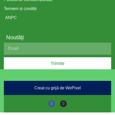
Termeni și condiții
ANPC
Noutăți
Trimite
Creat cu grijă de WePixel