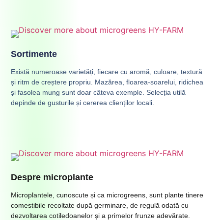
Sortimente
Există numeroase varietăți, fiecare cu aromă, culoare, textură
și ritm de creștere propriu. Mazărea, floarea-soarelui, ridichea
și fasolea mung sunt doar câteva exemple. Selecția utilă
depinde de gusturile și cererea clienților locali.
Despre microplante
Microplantele, cunoscute și ca microgreens, sunt plante tinere
comestibile recoltate după germinare, de regulă odată cu
dezvoltarea cotiledoanelor și a primelor frunze adevărate.