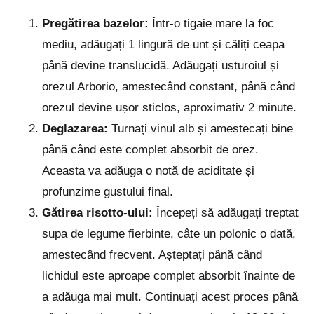
Pregătirea bazelor:
Într-o tigaie mare la foc
mediu, adăugați 1 lingură de unt și căliți ceapa
până devine translucidă. Adăugați usturoiul și
orezul Arborio, amestecând constant, până când
orezul devine ușor sticlos, aproximativ 2 minute.
Deglazarea:
Turnați vinul alb și amestecați bine
până când este complet absorbit de orez.
Aceasta va adăuga o notă de aciditate și
profunzime gustului final.
Gătirea risotto-ului:
Începeți să adăugați treptat
supa de legume fierbinte, câte un polonic o dată,
amestecând frecvent. Așteptați până când
lichidul este aproape complet absorbit înainte de
a adăuga mai mult. Continuați acest proces până