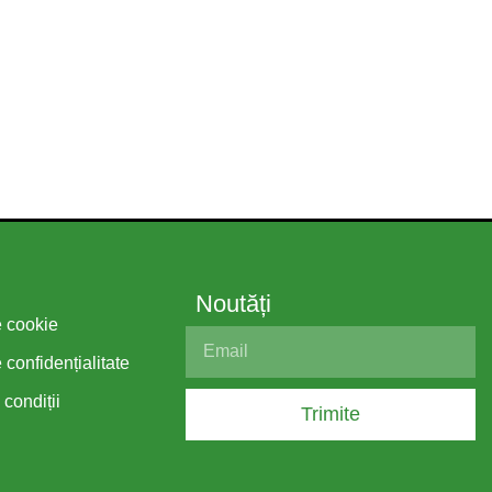
Noutăți
e cookie
 confidențialitate
 condiții
Trimite