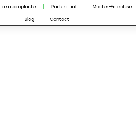
pre microplante
Parteneriat
Master-Franchise
Blog
Contact
 Am notat interesele tale.
e conținut cât mai relevant pentru tine, în f
ele tale se schimbă, le poți actualiza oricâ