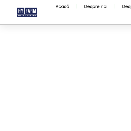
Acasă
Despre noi
Des
Mulțumim!
Pe viitor, îți vom trimit
ce ai ales. Dacă interes