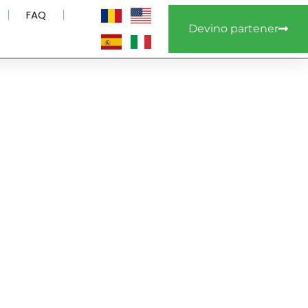
FAQ
Devino partener
uncție de
nd din