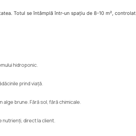
tatea. Totul se întâmplă într-un spațiu de 8-10 m², controlat
emului hidroponic.
ădăcinile prind viață.
n alge brune. Fără sol, fără chimicale.
utrienți, direct la client.