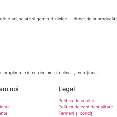
hie-uri, salate și garnituri zilnice — direct de la producăto
icroplantele în curriculum-ul culinar și nutrițional.
em noi
Legal
Politica de cookie
lante
Politica de confidențialitate
ente
Termeni și condiții