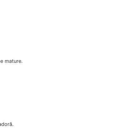
le mature.
adoră.