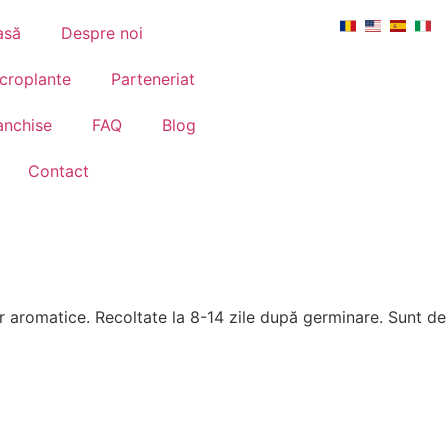
asă
Despre noi
croplante
Parteneriat
anchise
FAQ
Blog
Contact
or aromatice. Recoltate la 8-14 zile după germinare. Sunt d