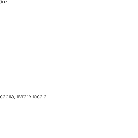
ânz.
bilă, livrare locală.