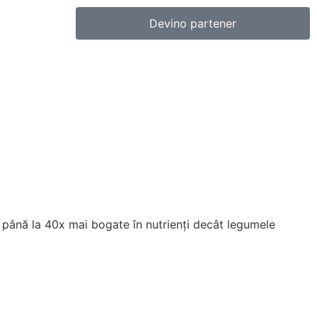
Devino partener
e până la 40x mai bogate în nutrienți decât legumele