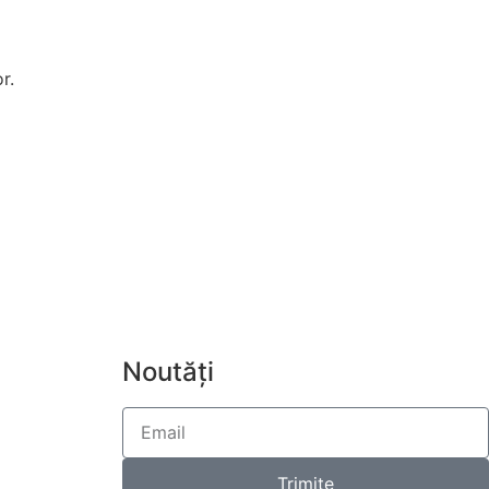
r.
Noutăți
Trimite