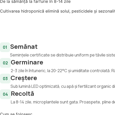
De la sămânță la farfurie în 8-14 zile
Cultivarea hidroponică elimină solul, pesticidele și sezonali
Semănat
01
Semințele certificate se distribuie uniform pe tăvile sist
Germinare
02
2-3 zile în întuneric, la 20-22°C și umiditate controlată. R
Creștere
03
Sub lumină LED optimizată, cu apă și fertilizant organic di
Recoltă
04
La 8-14 zile, microplantele sunt gata. Proaspete, pline de n
Cum se folosesc