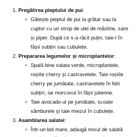
Pregătirea pieptului de pui
:
Gătește pieptul de pui la grătar sau la
cuptor cu un strop de ulei de măsline, sare
și piper. După ce s-a răcit puțin, taie-l în
fâșii subțiri sau cubulețe.
Prepararea legumelor și microplantelor
:
Spală bine salata verde, microplantele,
roșiile cherry și castravetele. Taie roșiile
cherry pe jumătate, castravetele în felii
subțiri, iar morcovul în fâșii julienne.
Taie avocado-ul pe jumătate, scoate
sâmburele și taie miezul în cubulețe.
Asamblarea salatei
:
Într-un bol mare, adaugă mixul de salată