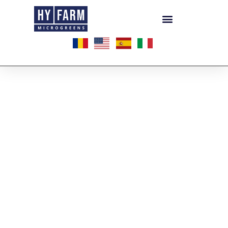
Thank you! We’ve received your
request and will contact you as
soon as possible.
© Copyright 2021. All rights reserved.