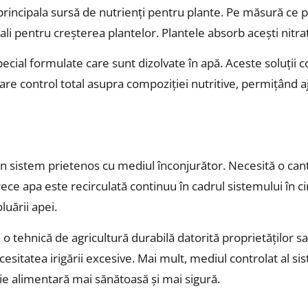
rincipala sursă de nutrienți pentru plante. Pe măsură ce p
ali pentru creșterea plantelor. Plantele absorb acești nitrați
cial formulate care sunt dizolvate în apă. Aceste soluții co
are control total asupra compoziției nutritive, permițând aj
 sistem prietenos cu mediul înconjurător. Necesită o cant
ce apa este recirculată continuu în cadrul sistemului în circ
uării apei.
tehnică de agricultură durabilă datorită proprietăților sa
necesitatea irigării excesive. Mai mult, mediul controlat al
ție alimentară mai sănătoasă și mai sigură.