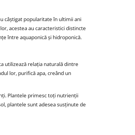
câștigat popularitate în ultimii ani
or, acestea au caracteristici distincte
ențe între aquaponică și hidroponică.
utilizează relația naturală dintre
ndul lor, purifică apa, creând un
i. Plantele primesc toți nutrienții
 sol, plantele sunt adesea susținute de