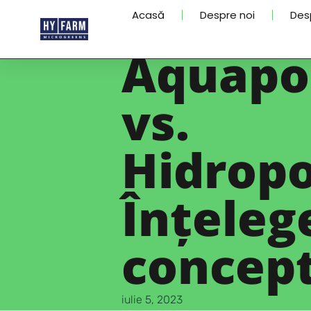
Acasă
Despre noi
Des
Aquapo
vs.
Hidropo
Înțeleg
concept
iulie 5, 2023