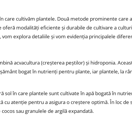
în care cultivăm plantele. Două metode prominente care au 
eră modalități eficiente și durabile de cultivare a culturil
og, vom explora detaliile și vom evidenția principalele difer
nă acvacultura (creșterea peștilor) și hidroponia. Aceasta 
ășământ bogat în nutrienți pentru plante, iar plantele, la râ
ol în care plantele sunt cultivate în apă bogată în nutrienț
ată cu atenție pentru a asigura o creștere optimă. În loc de
e cocos sau granulele de argilă expandată.