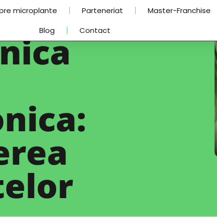
pre microplante
Parteneriat
Master-Franchise
Blog
Contact
nica
nica:
erea
elor