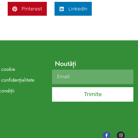
Pinterest
LinkedIn
Noutăți
e cookie
 confidențialitate
condiții
Trimite