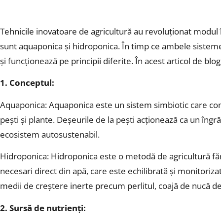
Tehnicile inovatoare de agricultură au revoluționat modul 
sunt aquaponica și hidroponica. În timp ce ambele sisteme of
și funcționează pe principii diferite. În acest articol de bl
1. Conceptul:
Aquaponica: Aquaponica este un sistem simbiotic care combi
pești și plante. Deșeurile de la pești acționează ca un îngr
ecosistem autosustenabil.
Hidroponica: Hidroponica este o metodă de agricultură fără s
necesari direct din apă, care este echilibrată și monitoriz
medii de creștere inerte precum perlitul, coajă de nucă d
2. Sursă de nutrienți: