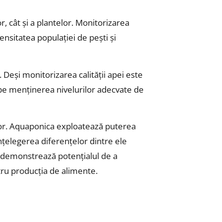
, cât și a plantelor. Monitorizarea
densitatea populației de pești și
Deși monitorizarea calității apei este
 pe menținerea nivelurilor adecvate de
ilor. Aquaponica exploatează puterea
 Înțelegerea diferențelor dintre ele
e demonstrează potențialul de a
tru producția de alimente.