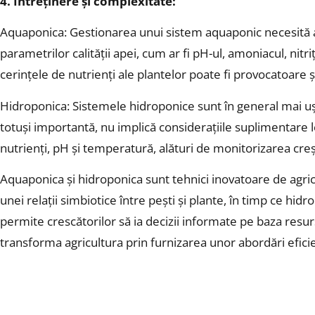
4. Întreținere și complexitate:
Aquaponica: Gestionarea unui sistem aquaponic necesită ate
parametrilor calității apei, cum ar fi pH-ul, amoniacul, nitriț
cerințele de nutrienți ale plantelor poate fi provocatoare 
Hidroponica: Sistemele hidroponice sunt în general mai ușor
totuși importantă, nu implică considerațiile suplimentare 
nutrienți, pH și temperatură, alături de monitorizarea creșt
Aquaponica și hidroponica sunt tehnici inovatoare de agric
unei relații simbiotice între pești și plante, în timp ce hid
permite crescătorilor să ia decizii informate pe baza resu
transforma agricultura prin furnizarea unor abordări efic