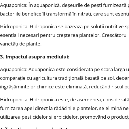
Aquaponica: În aquaponică, deșeurile de pești furnizează p
bacteriile benefice îl transformă în nitrați, care sunt esenți
Hidroponica: Hidroponica se bazează pe soluții nutritive spe
esențiali necesari pentru creșterea plantelor. Crescătorul 
varietăți de plante.
3. Impactul asupra mediului:
Aquaponica: Aquaponica este considerată pe scară largă un
comparație cu agricultura tradițională bazată pe sol, deoare
îngrășămintelor chimice este eliminată, reducând riscul pol
Hidroponica: Hidroponica este, de asemenea, considerată o 
furnizarea apei direct la rădăcinile plantelor, se elimină 
utilizarea pesticidelor și erbicidelor, promovând o produc