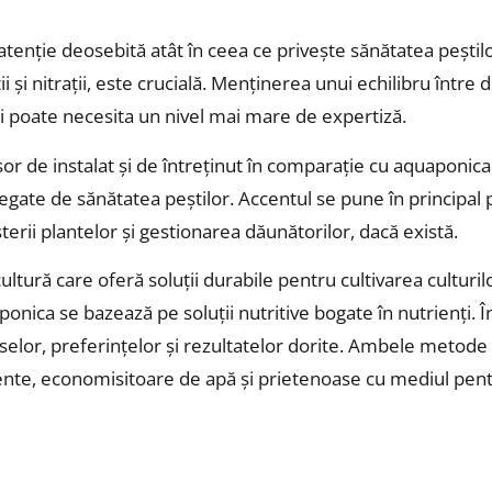
nție deosebită atât în ceea ce privește sănătatea peștilor
ii și nitrații, este crucială. Menținerea unui echilibru între 
și poate necesita un nivel mai mare de expertiză.
 de instalat și de întreținut în comparație cu aquaponica. 
legate de sănătatea peștilor. Accentul se pune în principal
erii plantelor și gestionarea dăunătorilor, dacă există.
ultură care oferă soluții durabile pentru cultivarea cultur
roponica se bazează pe soluții nutritive bogate în nutrienți.
rselor, preferințelor și rezultatelor dorite. Ambele metod
iente, economisitoare de apă și prietenoase cu mediul pen