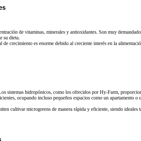
es
entración de vitaminas, minerales y antioxidantes. Son muy demandados 
 su dieta.
cial de crecimiento es enorme debido al creciente interés en la alimentaci
. Los sistemas hidropónicos, como los ofrecidos por Hy-Farm, proporcion
cientes, ocupando incluso pequeños espacios como un apartamento o un g
iten cultivar microgreens de manera rápida y eficiente, siendo ideales
s