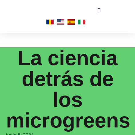
Acerca de las microplantas
La ciencia
detrás de
los
microgreens