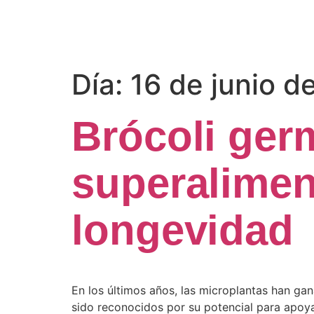
Día:
16 de junio d
Brócoli ger
superaliment
longevidad
En los últimos años, las microplantas han ga
sido reconocidos por su potencial para apoyar