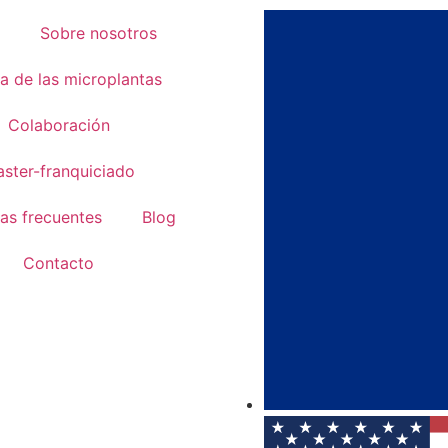
Sobre nosotros
a de las microplantas
Colaboración
ster-franquiciado
as frecuentes
Blog
Contacto