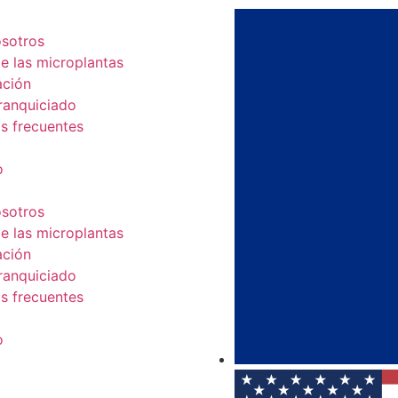
sotros
e las microplantas
ación
ranquiciado
s frecuentes
o
sotros
e las microplantas
ación
ranquiciado
s frecuentes
o