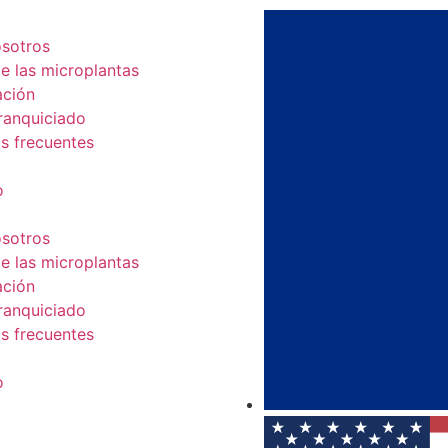
sotros
e las microplantas
ación
ranquiciado
s frecuentes
o
sotros
e las microplantas
ación
ranquiciado
s frecuentes
o