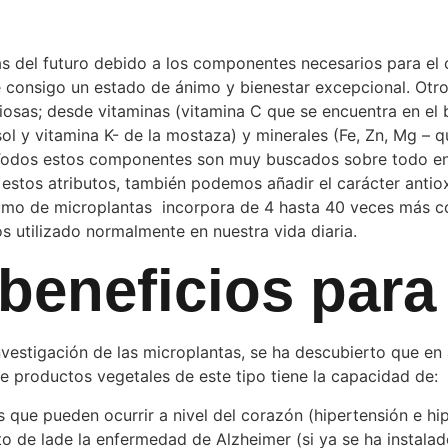
s del futuro debido a los componentes necesarios para e
 consigo un estado de ánimo y bienestar excepcional. Otro
osas; desde vitaminas (vitamina C que se encuentra en el br
sol y vitamina K- de la mostaza) y minerales (Fe, Zn, Mg – q
. Todos estos componentes son muy buscados sobre todo entr
estos atributos, también podemos añadir el carácter antio
nsumo de microplantas incorpora de 4 hasta 40 veces más c
 utilizado normalmente en nuestra vida diaria.
beneficios para 
nvestigación de las microplantas, se ha descubierto que e
e productos vegetales de este tipo tiene la capacidad de:
s que pueden ocurrir a nivel del corazón (hipertensión e hi
o de lade la enfermedad de Alzheimer (si ya se ha instalado