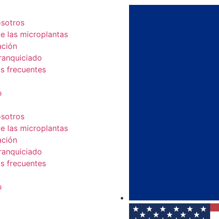
sotros
e las microplantas
ación
ranquiciado
s frecuentes
o
sotros
e las microplantas
ación
ranquiciado
s frecuentes
o