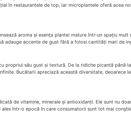
țial în restaurantele de top, iar microplantele oferă acea no
ensează aroma și esența plantei mature într-un spațiu mult 
să adauge accente de gust fără a folosi cantități mari de in
cu propriul său gust și textură. De la ridiche picantă până l
 infinite. Bucătarii apreciază această diversitate, deoarece l
cată de vitamine, minerale și antioxidanți. Ele sunt nu doar
ales într-o epocă în care consumatorii sunt tot mai conști