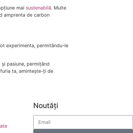
 opțiune mai
sustenabilă
. Multe
ând amprenta de carbon
 pot experimenta, permitându-le
ă și pasiune, permițând
furia ta, amintește-ți de
Noutăți
tate