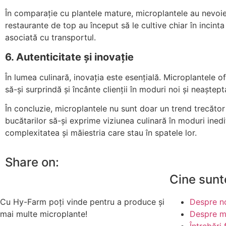
În comparație cu plantele mature, microplantele au nevoie
restaurante de top au început să le cultive chiar în inci
asociată cu transportul.
6. Autenticitate și inovație
În lumea culinară, inovația este esențială. Microplantele 
să-și surprindă și încânte clienții în moduri noi și neaștept
În concluzie, microplantele nu sunt doar un trend trecător
bucătarilor să-și exprime viziunea culinară în moduri inedi
complexitatea și măiestria care stau în spatele lor.
Share on:
Cine sunt
Cu Hy-Farm poți vinde pentru a produce și
Despre n
mai multe microplante!
Despre m
Întrebări