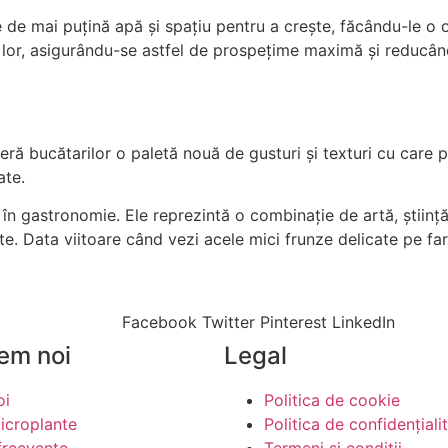
 de mai puțină apă și spațiu pentru a crește, făcându-le o
nta lor, asigurându-se astfel de prospețime maximă și reduc
oferă bucătarilor o paletă nouă de gusturi și texturi cu care
ate.
 în gastronomie. Ele reprezintă o combinație de artă, științ
te. Data viitoare când vezi acele mici frunze delicate pe far
Facebook
Twitter
Pinterest
LinkedIn
em noi
Legal
oi
Politica de cookie
icroplante
Politica de confidențiali
 frecvente
Termeni și condiții