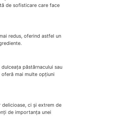
tă de sofisticare care face
mai redus, oferind astfel un
grediente.
a dulceața păstărnacului sau
e oferă mai multe opțiuni
 delicioase, ci și extrem de
enți de importanța unei