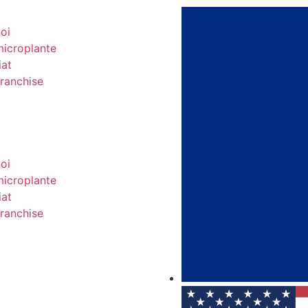
oi
icroplante
iat
ranchise
oi
icroplante
iat
ranchise